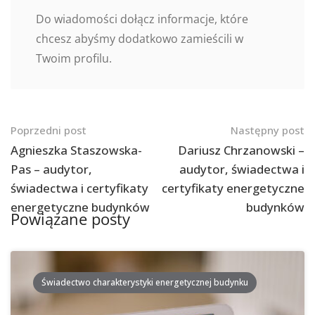
Do wiadomości dołącz informacje, które
chcesz abyśmy dodatkowo zamieścili w
Twoim profilu.
Nawigacja
Poprzedni post
Następny post
po
Agnieszka Staszowska-
Dariusz Chrzanowski –
Pas – audytor,
audytor, świadectwa i
postach
świadectwa i certyfikaty
certyfikaty energetyczne
energetyczne budynków
budynków
Powiązane posty
Świadectwo charakterystyki energetycznej budynku