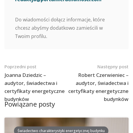
Do wiadomości dołącz informacje, które
chcesz abyśmy dodatkowo zamieścili w
Twoim profilu.
Nawigacja
Poprzedni post
Następny post
po
Joanna Dziedzic –
Robert Czerwieniec –
audytor, świadectwa i
audytor, świadectwa i
postach
certyfikaty energetyczne
certyfikaty energetyczne
budynków
budynków
Powiązane posty
Świadectwo charakterystyki energetycznej budynku