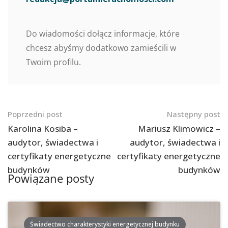
Do wiadomości dołącz informacje, które
chcesz abyśmy dodatkowo zamieścili w
Twoim profilu.
Nawigacja
Poprzedni post
Następny post
po
Karolina Kosiba –
Mariusz Klimowicz –
audytor, świadectwa i
audytor, świadectwa i
postach
certyfikaty energetyczne
certyfikaty energetyczne
budynków
budynków
Powiązane posty
Świadectwo charakterystyki energetycznej budynku