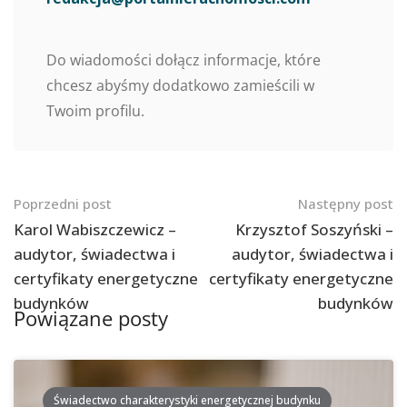
Do wiadomości dołącz informacje, które
chcesz abyśmy dodatkowo zamieścili w
Twoim profilu.
Nawigacja
Poprzedni post
Następny post
po
Karol Wabiszczewicz –
Krzysztof Soszyński –
audytor, świadectwa i
audytor, świadectwa i
postach
certyfikaty energetyczne
certyfikaty energetyczne
budynków
budynków
Powiązane posty
Świadectwo charakterystyki energetycznej budynku