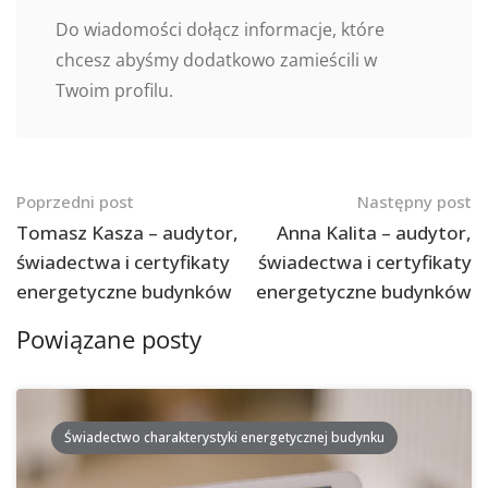
Do wiadomości dołącz informacje, które
chcesz abyśmy dodatkowo zamieścili w
Twoim profilu.
Nawigacja
Poprzedni post
Następny post
po
Tomasz Kasza – audytor,
Anna Kalita – audytor,
świadectwa i certyfikaty
świadectwa i certyfikaty
postach
energetyczne budynków
energetyczne budynków
Powiązane posty
Świadectwo charakterystyki energetycznej budynku