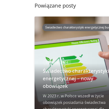
Powiązane posty
Świadectwo charakterystyki energetycznej b
12 lipca, 2024
Świadectwo charakterystyk
energetycznej – nowy
obowiązek
W 2023 r. w Polsce wszedł w życie
obowiązek posiadania świadectwa