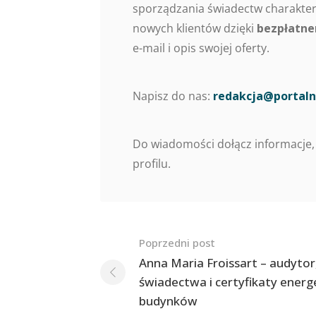
sporządzania świadectw charaktery
nowych klientów dzięki
bezpłatne
e-mail i opis swojej oferty.
Napisz do nas:
redakcja@portaln
Do wiadomości dołącz informacje,
profilu.
Nawigacja
Poprzedni post
po
Anna Maria Froissart – audytor
świadectwa i certyfikaty ener
postach
budynków