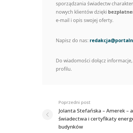
sporządzania świadectw charaktery
nowych klientów dzięki
bezpłatne
e-mail i opis swojej oferty.
Napisz do nas:
redakcja@portaln
Do wiadomości dołącz informacje,
profilu.
Nawigacja
Poprzedni post
po
Jolanta Stefańska – Amerek – 
świadectwa i certyfikaty ener
postach
budynków