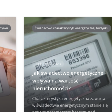
udynku
Świadectwo charakterystyki energetycznej budynku
21 lutego, 2023
i
Jak świadectwo energetyczne
wpływa na wartość
nieruchomości?
Charakterystyka energetyczna zawarta
w świadectwie energetycznym stanie się