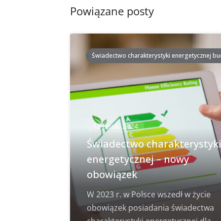
Powiązane posty
Świadectwo charakterystyki energetycznej b
12 lipca, 2024
Świadectwo charakterystyk
energetycznej – nowy
obowiązek
W 2023 r. w Polsce wszedł w życie
obowiązek posiadania świadectwa