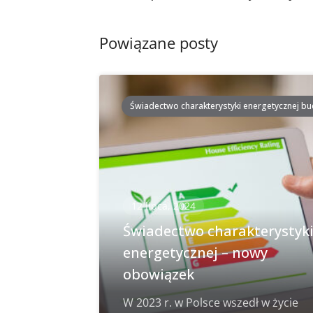
postach
Powiązane posty
Świadectwo charakterystyki energetycznej b
12 lipca, 2024
Świadectwo charakterystyk
energetycznej – nowy
obowiązek
W 2023 r. w Polsce wszedł w życie