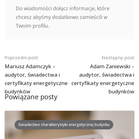
Do wiadomości dołącz informacje, które
chcesz abyśmy dodatkowo zamieścili w
Twoim profilu.
Nawigacja
Poprzedni post
Następny post
po
Mariusz Adamczyk –
Adam Zaniewski –
audytor, świadectwa i
audytor, świadectwa i
postach
certyfikaty energetyczne
certyfikaty energetyczne
budynków
budynków
Powiązane posty
Świadectwo charakterystyki energetycznej budynku