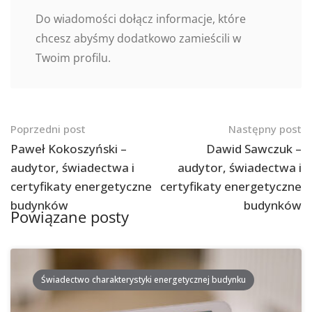
Do wiadomości dołącz informacje, które
chcesz abyśmy dodatkowo zamieścili w
Twoim profilu.
Nawigacja
Poprzedni post
Następny post
po
Paweł Kokoszyński –
Dawid Sawczuk –
audytor, świadectwa i
audytor, świadectwa i
postach
certyfikaty energetyczne
certyfikaty energetyczne
budynków
budynków
Powiązane posty
Świadectwo charakterystyki energetycznej budynku