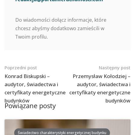
Do wiadomości dołącz informacje, które
chcesz abyśmy dodatkowo zamieścili w
Twoim profilu.
Nawigacja
Poprzedni post
Następny post
po
Konrad Biskupski –
Przemysław Kołodziej –
audytor, świadectwa i
audytor, świadectwa i
postach
certyfikaty energetyczne
certyfikaty energetyczne
budynków
budynków
Powiązane posty
Świadectwo charakterystyki energetycznej budynku