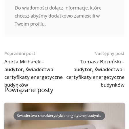
Do wiadomości dołącz informacje, które
chcesz abyśmy dodatkowo zamieścili w
Twoim profilu.
Nawigacja
Poprzedni post
Następny post
po
Aneta Michałek –
Tomasz Boceński –
audytor, świadectwa i
audytor, świadectwa i
postach
certyfikaty energetyczne
certyfikaty energetyczne
budynków
budynków
Powiązane posty
Świadectwo charakterystyki energetycznej budynku