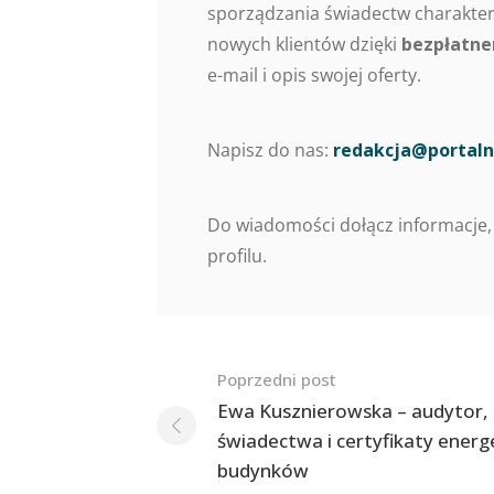
sporządzania świadectw charaktery
nowych klientów dzięki
bezpłatne
e-mail i opis swojej oferty.
Napisz do nas:
redakcja@portaln
Do wiadomości dołącz informacje,
profilu.
Nawigacja
Poprzedni post
po
Ewa Kusznierowska – audytor,
świadectwa i certyfikaty ener
postach
budynków