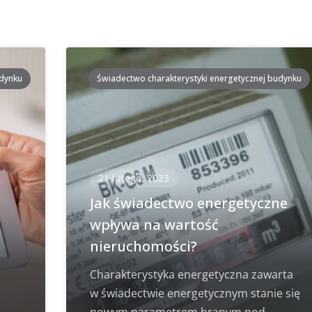
udynku
Świadectwo charakterystyki energetycznej budynku
21 lutego, 2023
i
Jak świadectwo energetyczne
wpływa na wartość
nieruchomości?
Charakterystyka energetyczna zawarta
w świadectwie energetycznym stanie się