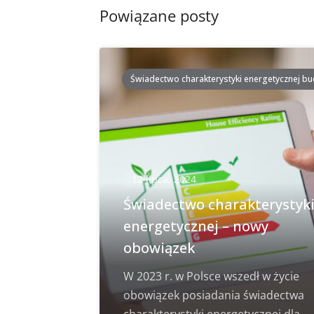
Powiązane posty
Świadectwo charakterystyki energetycznej b
12 lipca, 2024
Świadectwo charakterystyk
energetycznej – nowy
obowiązek
W 2023 r. w Polsce wszedł w życie
obowiązek posiadania świadectwa