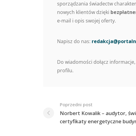
sporządzania świadectw charaktery
nowych klientów dzięki
bezpłatne
e-mail i opis swojej oferty.
Napisz do nas:
redakcja@portaln
Do wiadomości dołącz informacje,
profilu.
Nawigacja
Poprzedni post
po
Norbert Kowalik – audytor, św
certyfikaty energetyczne bud
postach