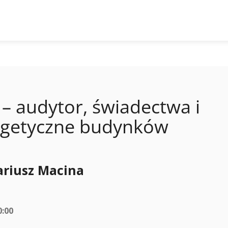
– audytor, świadectwa i
ergetyczne budynków
ariusz Macina
0:00