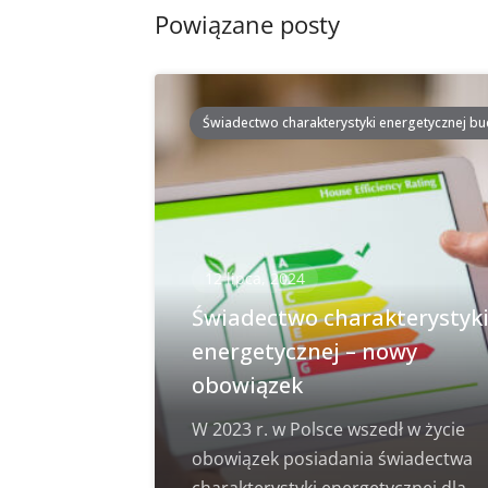
Powiązane posty
Świadectwo charakterystyki energetycznej b
12 lipca, 2024
Świadectwo charakterystyk
energetycznej – nowy
obowiązek
W 2023 r. w Polsce wszedł w życie
obowiązek posiadania świadectwa