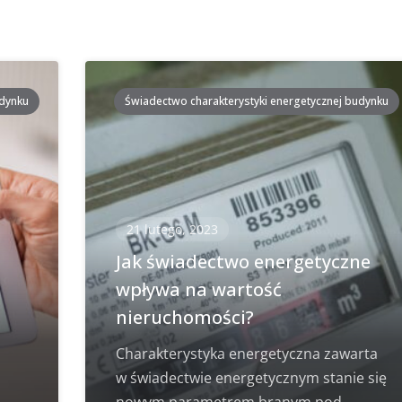
udynku
Świadectwo charakterystyki energetycznej budynku
21 lutego, 2023
i
Jak świadectwo energetyczne
wpływa na wartość
nieruchomości?
Charakterystyka energetyczna zawarta
w świadectwie energetycznym stanie się