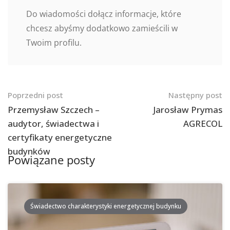
Do wiadomości dołącz informacje, które
chcesz abyśmy dodatkowo zamieścili w
Twoim profilu.
Nawigacja
Poprzedni post
Następny post
po
Przemysław Szczech –
Jarosław Prymas
audytor, świadectwa i
AGRECOL
postach
certyfikaty energetyczne
budynków
Powiązane posty
Świadectwo charakterystyki energetycznej budynku