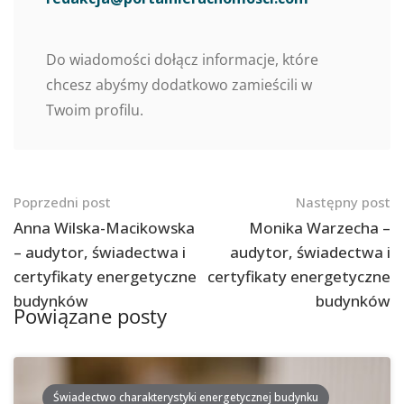
Do wiadomości dołącz informacje, które
chcesz abyśmy dodatkowo zamieścili w
Twoim profilu.
Nawigacja
Poprzedni post
Następny post
po
Anna Wilska-Macikowska
Monika Warzecha –
– audytor, świadectwa i
audytor, świadectwa i
postach
certyfikaty energetyczne
certyfikaty energetyczne
budynków
budynków
Powiązane posty
Świadectwo charakterystyki energetycznej budynku