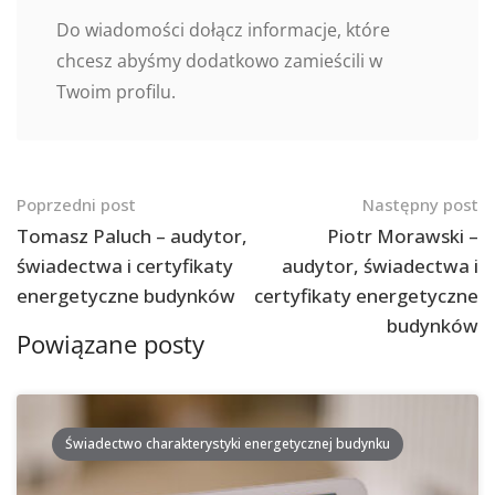
Do wiadomości dołącz informacje, które
chcesz abyśmy dodatkowo zamieścili w
Twoim profilu.
Nawigacja
Poprzedni post
Następny post
po
Tomasz Paluch – audytor,
Piotr Morawski –
świadectwa i certyfikaty
audytor, świadectwa i
postach
energetyczne budynków
certyfikaty energetyczne
budynków
Powiązane posty
Świadectwo charakterystyki energetycznej budynku