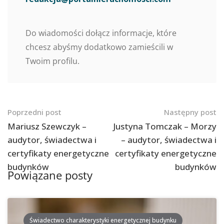
Do wiadomości dołącz informacje, które
chcesz abyśmy dodatkowo zamieścili w
Twoim profilu.
Nawigacja
Poprzedni post
Następny post
po
Mariusz Szewczyk –
Justyna Tomczak – Morzy
audytor, świadectwa i
– audytor, świadectwa i
postach
certyfikaty energetyczne
certyfikaty energetyczne
budynków
budynków
Powiązane posty
Świadectwo charakterystyki energetycznej budynku