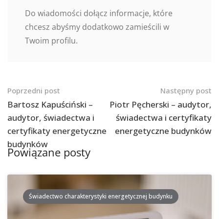
Do wiadomości dołącz informacje, które
chcesz abyśmy dodatkowo zamieścili w
Twoim profilu.
Nawigacja
Poprzedni post
Następny post
po
Bartosz Kapuściński –
Piotr Pęcherski – audytor,
audytor, świadectwa i
świadectwa i certyfikaty
postach
certyfikaty energetyczne
energetyczne budynków
budynków
Powiązane posty
Świadectwo charakterystyki energetycznej budynku