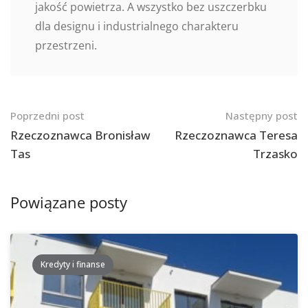
jakość powietrza. A wszystko bez uszczerbku
dla designu i industrialnego charakteru
przestrzeni.
Nawigacja
Poprzedni post
Następny post
po
Rzeczoznawca Bronisław
Rzeczoznawca Teresa
Tas
Trzasko
postach
Powiązane posty
Kredyty i finanse