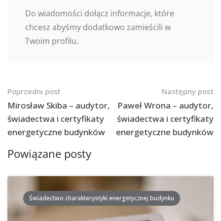
Do wiadomości dołącz informacje, które
chcesz abyśmy dodatkowo zamieścili w
Twoim profilu.
Nawigacja
Poprzedni post
Następny post
po
Mirosław Skiba – audytor,
Paweł Wrona – audytor,
świadectwa i certyfikaty
świadectwa i certyfikaty
postach
energetyczne budynków
energetyczne budynków
Powiązane posty
Świadectwo charakterystyki energetycznej budynku