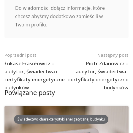
Do wiadomości dołącz informacje, które
chcesz abyśmy dodatkowo zamieścili w
Twoim profilu.
Nawigacja
Poprzedni post
Następny post
po
Łukasz Frasołowicz –
Piotr Zdanowicz –
audytor, świadectwa i
audytor, świadectwa i
postach
certyfikaty energetyczne
certyfikaty energetyczne
budynków
budynków
Powiązane posty
Świadectwo charakterystyki energetycznej budynku