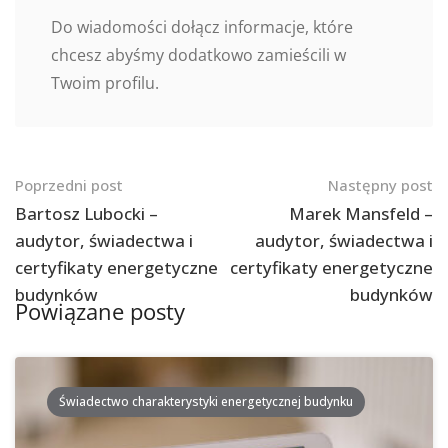
Do wiadomości dołącz informacje, które
chcesz abyśmy dodatkowo zamieścili w
Twoim profilu.
Nawigacja
Poprzedni post
Następny post
po
Bartosz Lubocki –
Marek Mansfeld –
audytor, świadectwa i
audytor, świadectwa i
postach
certyfikaty energetyczne
certyfikaty energetyczne
budynków
budynków
Powiązane posty
Świadectwo charakterystyki energetycznej budynku