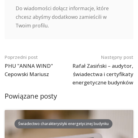
Do wiadomości dołącz informacje, które
chcesz abyśmy dodatkowo zamieścili w
Twoim profilu.
Nawigacja
Poprzedni post
Następny post
po
PHU "ANNA WIND"
Rafał Zasiński – audytor,
Cepowski Mariusz
świadectwa i certyfikaty
postach
energetyczne budynków
Powiązane posty
Świadectwo charakterystyki energetycznej budynku