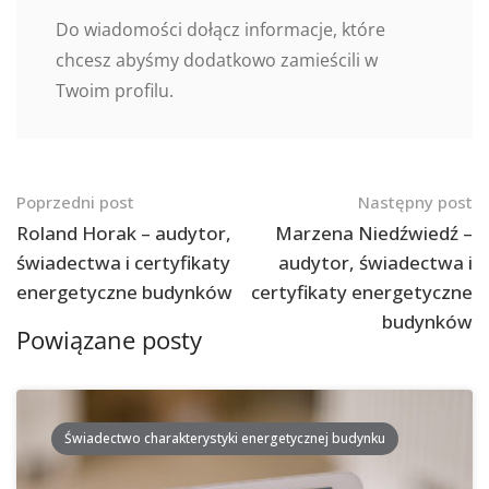
Do wiadomości dołącz informacje, które
chcesz abyśmy dodatkowo zamieścili w
Twoim profilu.
Nawigacja
Poprzedni post
Następny post
po
Roland Horak – audytor,
Marzena Niedźwiedź –
świadectwa i certyfikaty
audytor, świadectwa i
postach
energetyczne budynków
certyfikaty energetyczne
budynków
Powiązane posty
Świadectwo charakterystyki energetycznej budynku