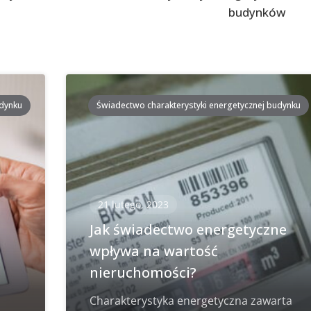
budynków
udynku
Świadectwo charakterystyki energetycznej budynku
21 lutego, 2023
i
Jak świadectwo energetyczne
wpływa na wartość
nieruchomości?
Charakterystyka energetyczna zawarta