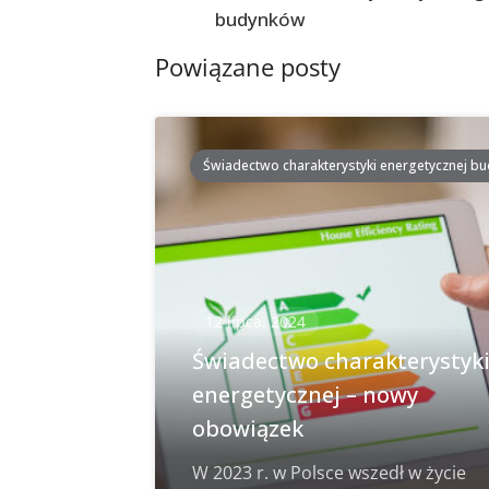
postach
budynków
Powiązane posty
Świadectwo charakterystyki energetycznej b
12 lipca, 2024
Świadectwo charakterystyk
energetycznej – nowy
obowiązek
W 2023 r. w Polsce wszedł w życie