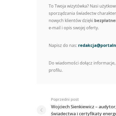
To Twoja wizytówka? Nasi użytkow
sporządzania świadectw charaktery
nowych klientów dzięki
bezpłatne
e-mail i opis swojej oferty.
Napisz do nas:
redakcja@portaln
Do wiadomości dołącz informacje,
profilu.
Nawigacja
Poprzedni post
po
Wojciech Sienkiewicz – audytor
świadectwa i certyfikaty ener