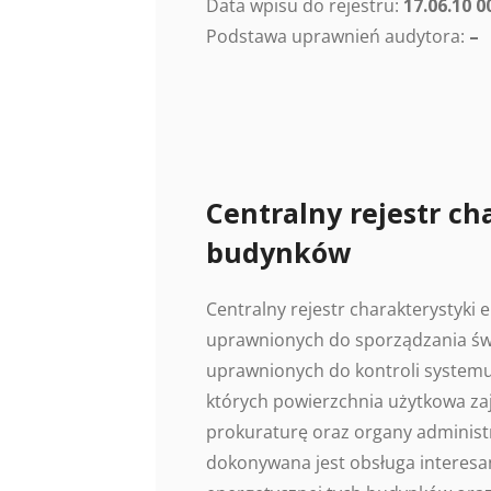
Data wpisu do rejestru:
17.06.10 0
Podstawa uprawnień audytora:
–
Centralny rejestr ch
budynków
Centralny rejestr charakterystyki
uprawnionych do sporządzania świ
uprawnionych do kontroli systemu
których powierzchnia użytkowa z
prokuraturę oraz organy administr
dokonywana jest obsługa interesan