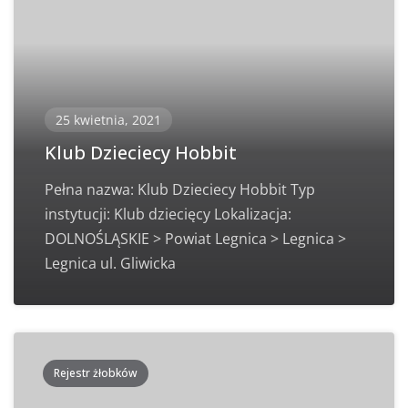
25 kwietnia, 2021
Klub Dzieciecy Hobbit
Pełna nazwa: Klub Dzieciecy Hobbit Typ
instytucji: Klub dziecięcy Lokalizacja:
DOLNOŚLĄSKIE > Powiat Legnica > Legnica >
Legnica ul. Gliwicka
Rejestr żłobków