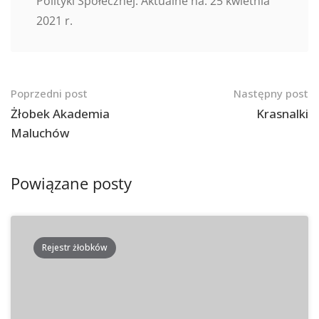
Polityki Społecznej. Aktualne na: 25 kwietnia
2021 r.
Nawigacja
Poprzedni post
Następny post
po
Żłobek Akademia
Krasnalki
Maluchów
postach
Powiązane posty
Rejestr żłobków