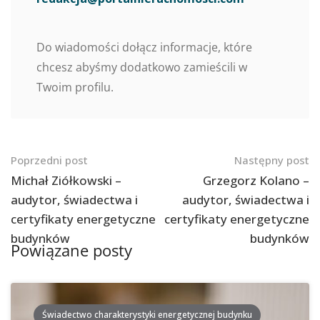
Do wiadomości dołącz informacje, które
chcesz abyśmy dodatkowo zamieścili w
Twoim profilu.
Nawigacja
Poprzedni post
Następny post
po
Michał Ziółkowski –
Grzegorz Kolano –
audytor, świadectwa i
audytor, świadectwa i
postach
certyfikaty energetyczne
certyfikaty energetyczne
budynków
budynków
Powiązane posty
Świadectwo charakterystyki energetycznej budynku