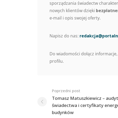
sporządzania świadectw charaktery
nowych klientów dzięki
bezpłatne
e-mail i opis swojej oferty.
Napisz do nas:
redakcja@portaln
Do wiadomości dołącz informacje,
profilu.
Nawigacja
Poprzedni post
po
Tomasz Matuszkiewicz – audyt
świadectwa i certyfikaty ener
postach
budynków