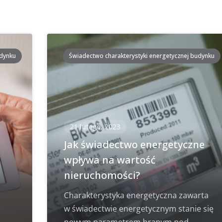
udynku
Świadectwo charakterystyki energetycznej budynku
21 lutego, 2023
i
Jak świadectwo energetyczne
wpływa na wartość
nieruchomości?
Charakterystyka energetyczna zawarta
w świadectwie energetycznym stanie się