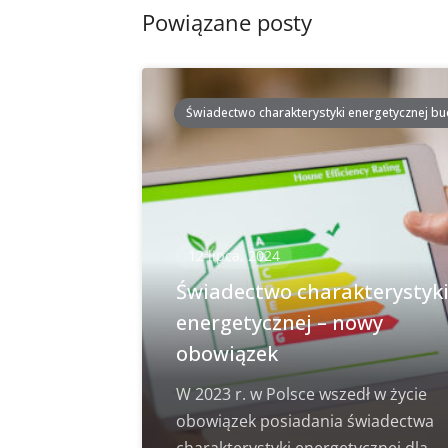
Powiązane posty
Świadectwo charakterystyki energetycznej b
12 lipca, 2024
Świadectwo charakterystyk
energetycznej – nowy
obowiązek
W 2023 r. w Polsce wszedł w życie
obowiązek posiadania świadectwa