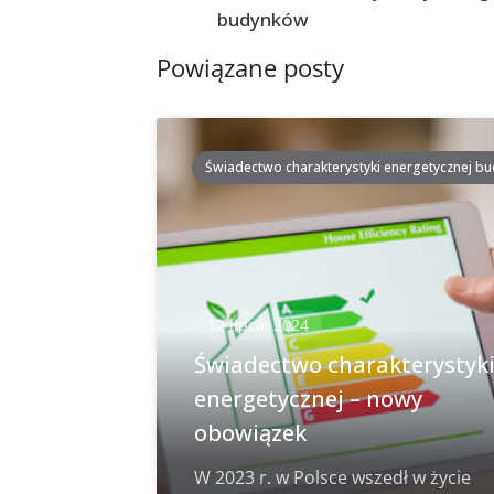
postach
budynków
Powiązane posty
Świadectwo charakterystyki energetycznej b
12 lipca, 2024
Świadectwo charakterystyk
energetycznej – nowy
obowiązek
W 2023 r. w Polsce wszedł w życie