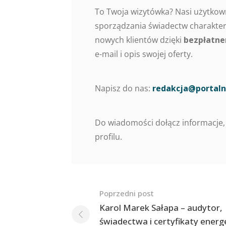
To Twoja wizytówka? Nasi użytkow
sporządzania świadectw charaktery
nowych klientów dzięki
bezpłatne
e-mail i opis swojej oferty.
Napisz do nas:
redakcja@portaln
Do wiadomości dołącz informacje,
profilu.
Nawigacja
Poprzedni post
po
Karol Marek Sałapa – audytor,
świadectwa i certyfikaty ener