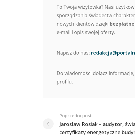
To Twoja wizytówka? Nasi użytkow
sporządzania świadectw charaktery
nowych klientów dzięki
bezpłatne
e-mail i opis swojej oferty.
Napisz do nas:
redakcja@portaln
Do wiadomości dołącz informacje,
profilu.
Nawigacja
Poprzedni post
po
Jarosław Rosiak – audytor, świ
certyfikaty energetyczne bud