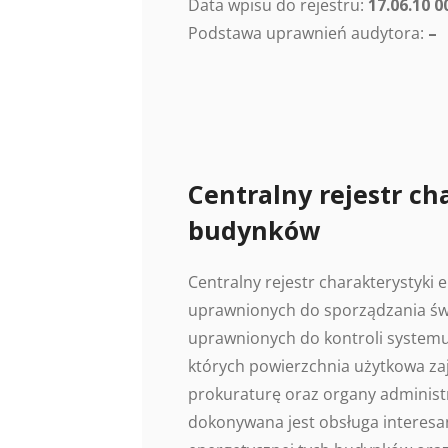
Data wpisu do rejestru:
17.06.10 0
Podstawa uprawnień audytora:
–
Centralny rejestr ch
budynków
Centralny rejestr charakterystyki
uprawnionych do sporządzania świ
uprawnionych do kontroli systemu
których powierzchnia użytkowa z
prokuraturę oraz organy administr
dokonywana jest obsługa interesan