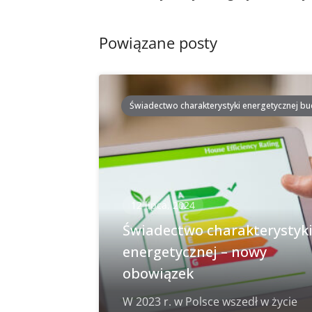
postach
Powiązane posty
Świadectwo charakterystyki energetycznej b
12 lipca, 2024
Świadectwo charakterystyk
energetycznej – nowy
obowiązek
W 2023 r. w Polsce wszedł w życie