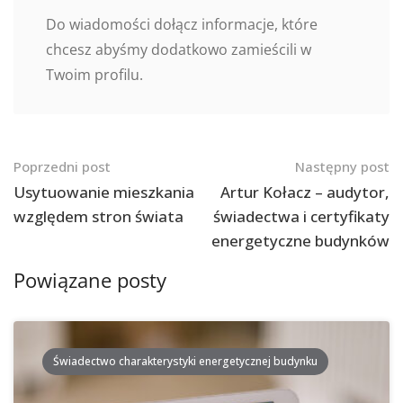
Do wiadomości dołącz informacje, które
chcesz abyśmy dodatkowo zamieścili w
Twoim profilu.
Nawigacja
Poprzedni post
Następny post
po
Usytuowanie mieszkania
Artur Kołacz – audytor,
względem stron świata
świadectwa i certyfikaty
postach
energetyczne budynków
Powiązane posty
Świadectwo charakterystyki energetycznej budynku