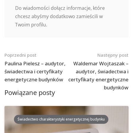
Do wiadomości dołącz informacje, które
chcesz abyśmy dodatkowo zamieścili w
Twoim profilu.
Nawigacja
Poprzedni post
Następny post
po
Paulina Pielesz – audytor,
Waldemar Wojtaszak –
świadectwa i certyfikaty
audytor, świadectwa i
postach
energetyczne budynków
certyfikaty energetyczne
budynków
Powiązane posty
Świadectwo charakterystyki energetycznej budynku