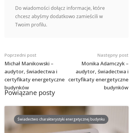
Do wiadomości dołącz informacje, które
chcesz abyśmy dodatkowo zamieścili w
Twoim profilu.
Nawigacja
Poprzedni post
Następny post
po
Michał Manikowski –
Monika Adamczyk –
audytor, świadectwa i
audytor, świadectwa i
postach
certyfikaty energetyczne
certyfikaty energetyczne
budynków
budynków
Powiązane posty
Świadectwo charakterystyki energetycznej budynku