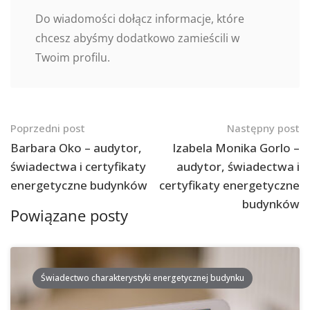
Do wiadomości dołącz informacje, które
chcesz abyśmy dodatkowo zamieścili w
Twoim profilu.
Nawigacja
Poprzedni post
Następny post
po
Barbara Oko – audytor,
Izabela Monika Gorlo –
świadectwa i certyfikaty
audytor, świadectwa i
postach
energetyczne budynków
certyfikaty energetyczne
budynków
Powiązane posty
Świadectwo charakterystyki energetycznej budynku