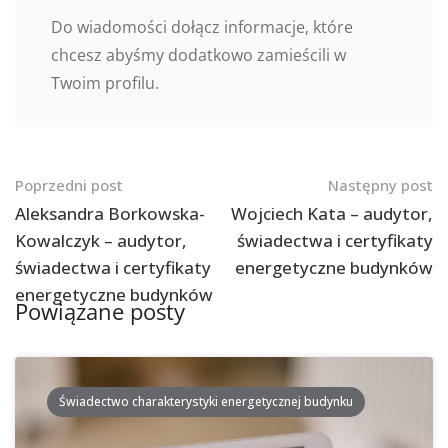
Do wiadomości dołącz informacje, które
chcesz abyśmy dodatkowo zamieścili w
Twoim profilu.
Nawigacja
Poprzedni post
Następny post
po
Aleksandra Borkowska-
Wojciech Kata – audytor,
Kowalczyk – audytor,
świadectwa i certyfikaty
postach
świadectwa i certyfikaty
energetyczne budynków
energetyczne budynków
Powiązane posty
Świadectwo charakterystyki energetycznej budynku