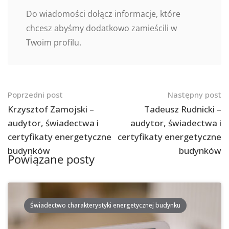
Do wiadomości dołącz informacje, które
chcesz abyśmy dodatkowo zamieścili w
Twoim profilu.
Nawigacja
Poprzedni post
Następny post
po
Krzysztof Zamojski –
Tadeusz Rudnicki –
audytor, świadectwa i
audytor, świadectwa i
postach
certyfikaty energetyczne
certyfikaty energetyczne
budynków
budynków
Powiązane posty
Świadectwo charakterystyki energetycznej budynku