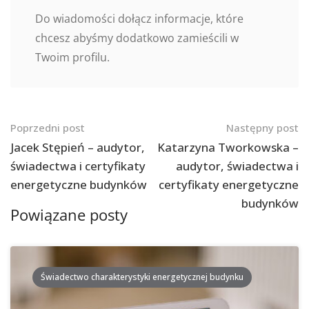
Do wiadomości dołącz informacje, które
chcesz abyśmy dodatkowo zamieścili w
Twoim profilu.
Nawigacja
Poprzedni post
Następny post
po
Jacek Stępień – audytor,
Katarzyna Tworkowska –
świadectwa i certyfikaty
audytor, świadectwa i
postach
energetyczne budynków
certyfikaty energetyczne
budynków
Powiązane posty
Świadectwo charakterystyki energetycznej budynku