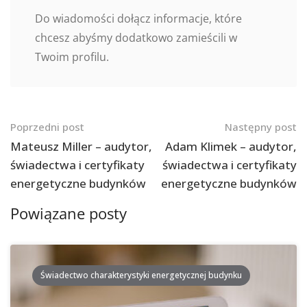
Do wiadomości dołącz informacje, które
chcesz abyśmy dodatkowo zamieścili w
Twoim profilu.
Nawigacja
Poprzedni post
Następny post
po
Mateusz Miller – audytor,
Adam Klimek – audytor,
świadectwa i certyfikaty
świadectwa i certyfikaty
postach
energetyczne budynków
energetyczne budynków
Powiązane posty
Świadectwo charakterystyki energetycznej budynku