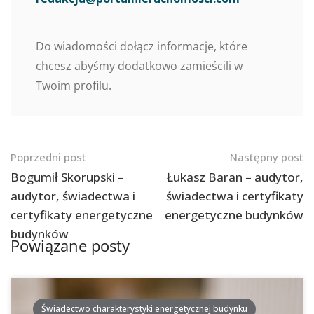
Do wiadomości dołącz informacje, które
chcesz abyśmy dodatkowo zamieścili w
Twoim profilu.
Nawigacja
Poprzedni post
Następny post
po
Bogumił Skorupski –
Łukasz Baran – audytor,
audytor, świadectwa i
świadectwa i certyfikaty
postach
certyfikaty energetyczne
energetyczne budynków
budynków
Powiązane posty
Świadectwo charakterystyki energetycznej budynku