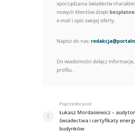
sporządzania świadectw charaktery
nowych klientów dzięki
bezpłatne
e-mail i opis swojej oferty.
Napisz do nas:
redakcja@portaln
Do wiadomości dołącz informacje,
profilu.
Nawigacja
Poprzedni post
po
Łukasz Mordasiewicz – audytor
świadectwa i certyfikaty ener
postach
budynków