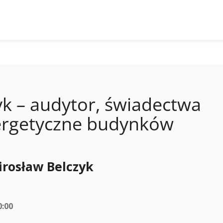
yk – audytor, świadectwa
energetyczne budynków
irosław Belczyk
0:00