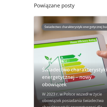
Powiązane posty
Świadectwo charakterystyki energetycznej b
12 lipca, 2024
Świadectwo charakterystyk
energetycznej – nowy
obowiązek
W 2023 r. w Polsce wszedł w życie
obowiązek posiadania świadectwa