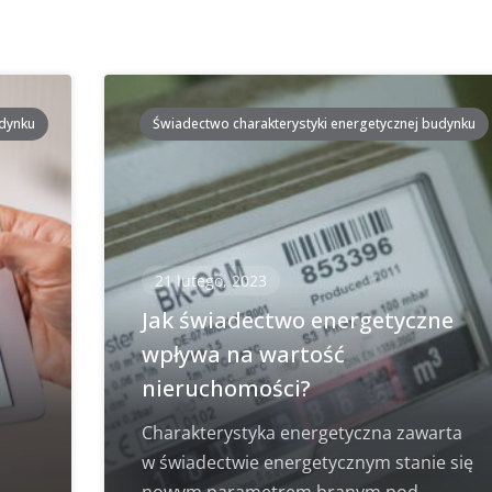
udynku
Świadectwo charakterystyki energetycznej budynku
21 lutego, 2023
i
Jak świadectwo energetyczne
wpływa na wartość
nieruchomości?
Charakterystyka energetyczna zawarta
w świadectwie energetycznym stanie się