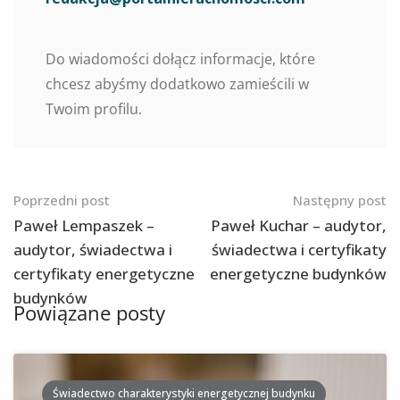
Do wiadomości dołącz informacje, które
chcesz abyśmy dodatkowo zamieścili w
Twoim profilu.
Nawigacja
Poprzedni post
Następny post
po
Paweł Lempaszek –
Paweł Kuchar – audytor,
audytor, świadectwa i
świadectwa i certyfikaty
postach
certyfikaty energetyczne
energetyczne budynków
budynków
Powiązane posty
Świadectwo charakterystyki energetycznej budynku