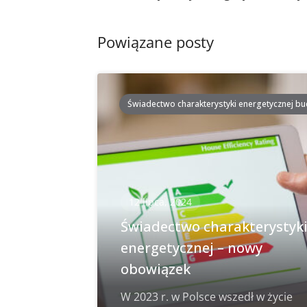
postach
Powiązane posty
Świadectwo charakterystyki energetycznej b
12 lipca, 2024
Świadectwo charakterystyk
energetycznej – nowy
obowiązek
W 2023 r. w Polsce wszedł w życie