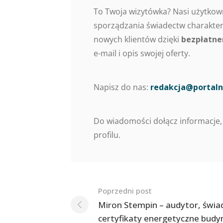
To Twoja wizytówka? Nasi użytkow
sporządzania świadectw charaktery
nowych klientów dzięki
bezpłatne
e-mail i opis swojej oferty.
Napisz do nas:
redakcja@portaln
Do wiadomości dołącz informacje,
profilu.
Nawigacja
Poprzedni post
po
Miron Stempin – audytor, świa
certyfikaty energetyczne bud