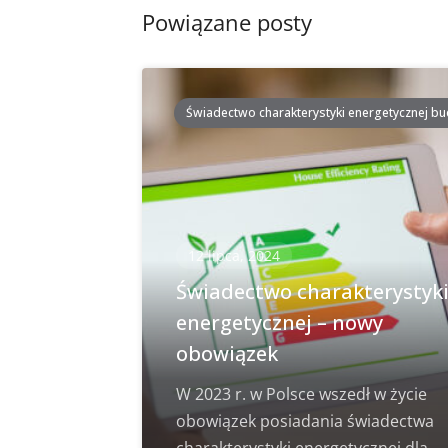
Powiązane posty
Świadectwo charakterystyki energetycznej b
12 lipca, 2024
Świadectwo charakterystyk
energetycznej – nowy
obowiązek
W 2023 r. w Polsce wszedł w życie
obowiązek posiadania świadectwa