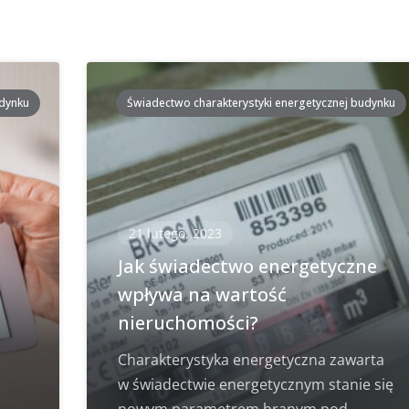
udynku
Świadectwo charakterystyki energetycznej budynku
21 lutego, 2023
i
Jak świadectwo energetyczne
wpływa na wartość
nieruchomości?
Charakterystyka energetyczna zawarta
w świadectwie energetycznym stanie się