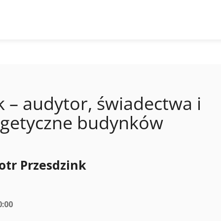
k – audytor, świadectwa i
ergetyczne budynków
otr Przesdzink
0:00