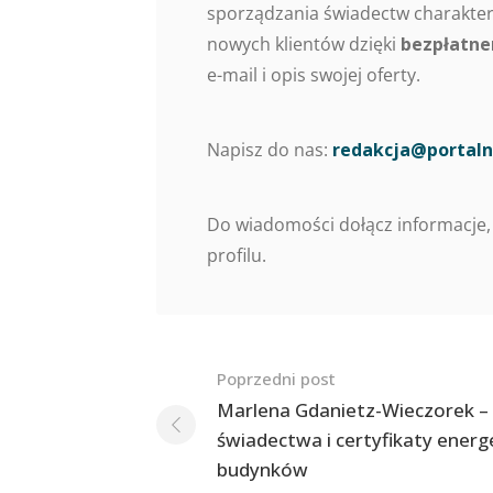
sporządzania świadectw charaktery
nowych klientów dzięki
bezpłatne
e-mail i opis swojej oferty.
Napisz do nas:
redakcja@portaln
Do wiadomości dołącz informacje,
profilu.
Nawigacja
Poprzedni post
po
Marlena Gdanietz-Wieczorek –
świadectwa i certyfikaty ener
postach
budynków