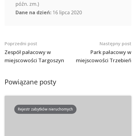
późn. zm.)
Dane na dzień:
16 lipca 2020
Nawigacja
Poprzedni post
Następny post
po
Zespół pałacowy w
Park pałacowy w
miejscowości Targoszyn
miejscowości Trzebień
postach
Powiązane posty
Rejestr zabytków nieruchomych