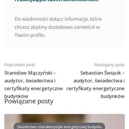
Do wiadomości dołącz informacje, które
chcesz abyśmy dodatkowo zamieścili w
Twoim profilu.
Nawigacja
Poprzedni post
Następny post
po
Stanisław Mączyński –
Sebastian Świącik –
audytor, świadectwa i
audytor, świadectwa i
postach
certyfikaty energetyczne
certyfikaty energetyczne
budynków
budynków
Powiązane posty
Świadectwo charakterystyki energetycznej budynku