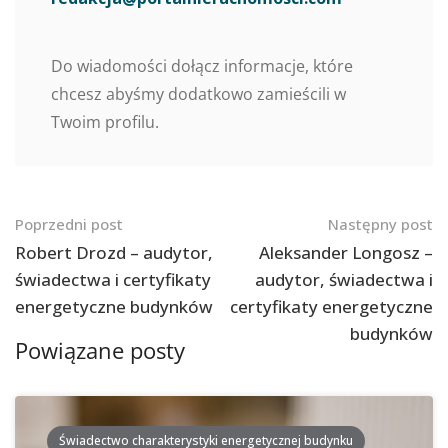
Do wiadomości dołącz informacje, które
chcesz abyśmy dodatkowo zamieścili w
Twoim profilu.
Nawigacja
Poprzedni post
Następny post
po
Robert Drozd – audytor,
Aleksander Longosz –
świadectwa i certyfikaty
audytor, świadectwa i
postach
energetyczne budynków
certyfikaty energetyczne
budynków
Powiązane posty
Świadectwo charakterystyki energetycznej budynku