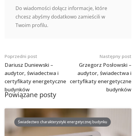
Do wiadomości dołącz informacje, które
chcesz abyśmy dodatkowo zamieścili w
Twoim profilu.
Nawigacja
Poprzedni post
Następny post
po
Dariusz Duniewski –
Grzegorz Posłowski –
audytor, świadectwa i
audytor, świadectwa i
postach
certyfikaty energetyczne
certyfikaty energetyczne
budynków
budynków
Powiązane posty
Świadectwo charakterystyki energetycznej budynku