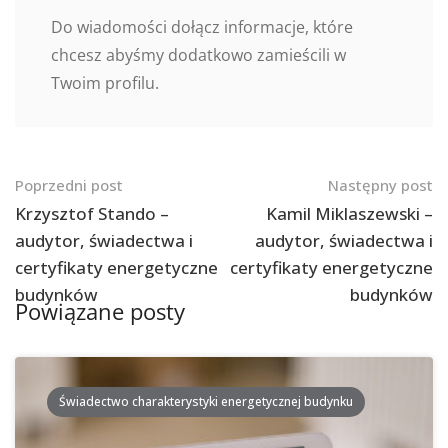
Do wiadomości dołącz informacje, które
chcesz abyśmy dodatkowo zamieścili w
Twoim profilu.
Nawigacja
Poprzedni post
Następny post
po
Krzysztof Stando –
Kamil Miklaszewski –
audytor, świadectwa i
audytor, świadectwa i
postach
certyfikaty energetyczne
certyfikaty energetyczne
budynków
budynków
Powiązane posty
Świadectwo charakterystyki energetycznej budynku