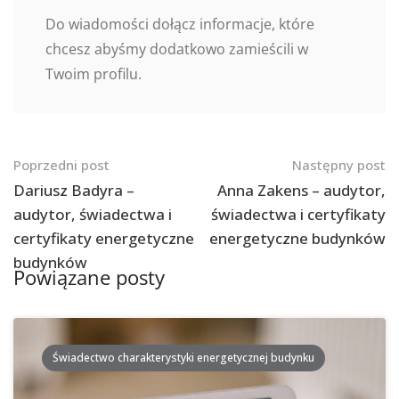
Do wiadomości dołącz informacje, które
chcesz abyśmy dodatkowo zamieścili w
Twoim profilu.
Nawigacja
Poprzedni post
Następny post
po
Dariusz Badyra –
Anna Zakens – audytor,
audytor, świadectwa i
świadectwa i certyfikaty
postach
certyfikaty energetyczne
energetyczne budynków
budynków
Powiązane posty
Świadectwo charakterystyki energetycznej budynku